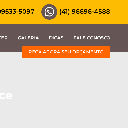
 99533-5097
(41) 98898-4588
TEP
GALERIA
DICAS
FALE CONOSCO
PEÇA AGORA SEU ORÇAMENTO
ce