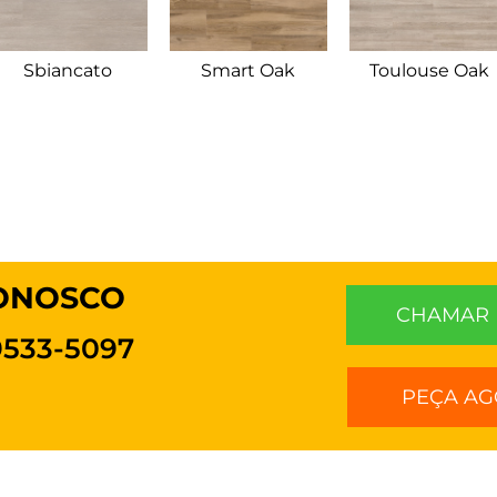
Sbiancato
Smart Oak
Toulouse Oak
CONOSCO
CHAMAR 
99533-5097
PEÇA AG