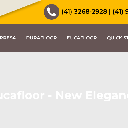
(41) 3268-2928
|
(41)
PRESA
DURAFLOOR
EUCAFLOOR
QUICK S
ucafloor - New Elegan