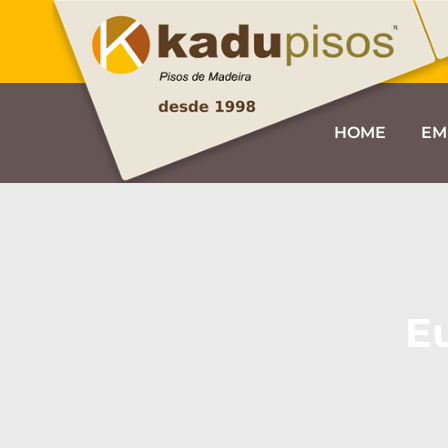
HOME
EM
E