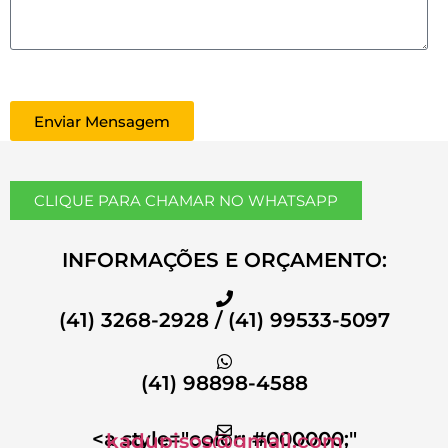
Enviar Mensagem
CLIQUE PARA CHAMAR NO WHATSAPP
INFORMAÇÕES E ORÇAMENTO:
(41) 3268-2928 / (41) 99533-5097
(41) 98898-4588
<a style="color: #000000;"
kadupisos@gmail.com