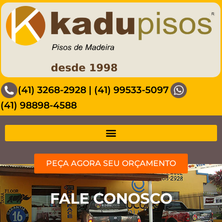
(41) 3268-2928
|
(41) 99533-5097
(41) 98898-4588
PEÇA AGORA SEU ORÇAMENTO
FALE CONOSCO