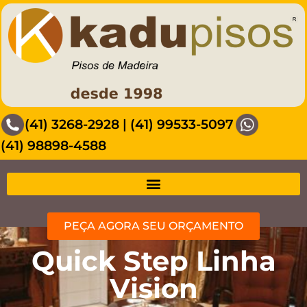
(41) 3268-2928
|
(41) 99533-5097
(41) 98898-4588
PEÇA AGORA SEU ORÇAMENTO
Quick Step Linha
Vision